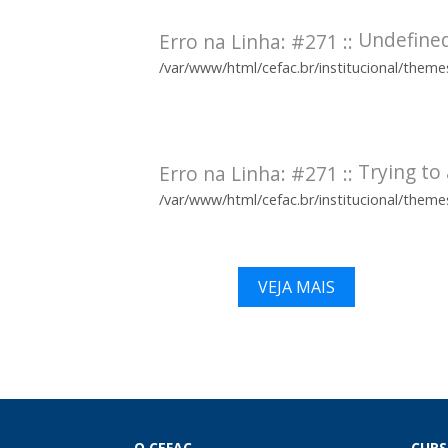
Undefined
Erro na Linha: #271 ::
/var/www/html/cefac.br/institucional/them
Trying to 
Erro na Linha: #271 ::
/var/www/html/cefac.br/institucional/them
VEJA MAIS
O CEFAC
CURS