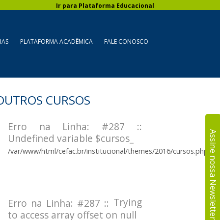
Ir para Plataforma Educacional
IAS
PLATAFORMA ACADÊMICA
FALE CONOSCO
OUTROS CURSOS
Erro na Linha: #287 ::
Assine nossa Newsletter!
Undefined variable $cursos_
/var/www/html/cefac.br/institucional/themes/2016/cursos.php
Trying
Erro na Linha: #287 ::
to access array offset on null