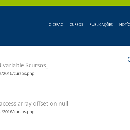
O CEFAC
CURSOS
PUBLICAÇÕES
NOTÍC
 variable $cursos_
es/2016/cursos.php
access array offset on null
es/2016/cursos.php