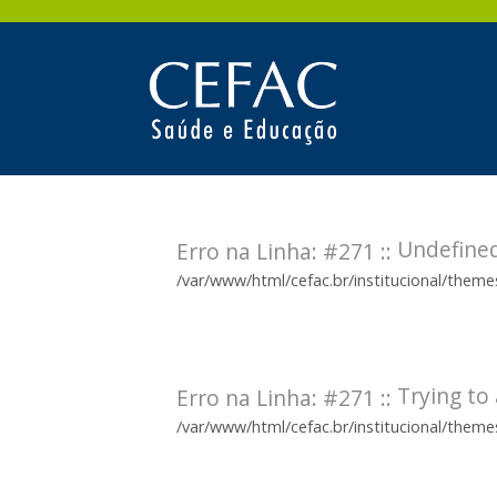
Undefined
Erro na Linha: #271 ::
/var/www/html/cefac.br/institucional/them
Trying to 
Erro na Linha: #271 ::
/var/www/html/cefac.br/institucional/them