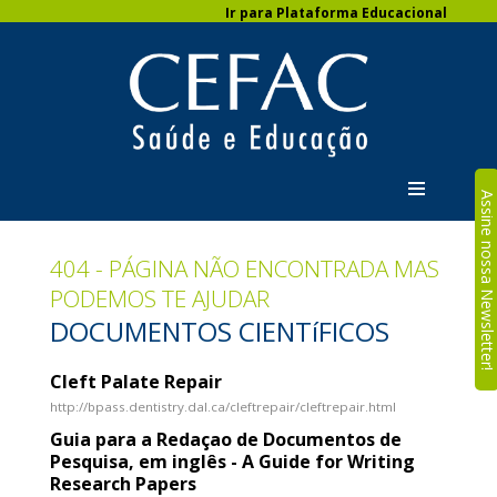
Ir para Plataforma Educacional
Assine nossa Newslette
404 - PÁGINA NÃO ENCONTRADA MAS
PODEMOS TE AJUDAR
DOCUMENTOS CIENTíFICOS
Cleft Palate Repair
http://bpass.dentistry.dal.ca/cleftrepair/cleftrepair.html
Guia para a Redaçao de Documentos de
Pesquisa, em inglês - A Guide for Writing
Research Papers